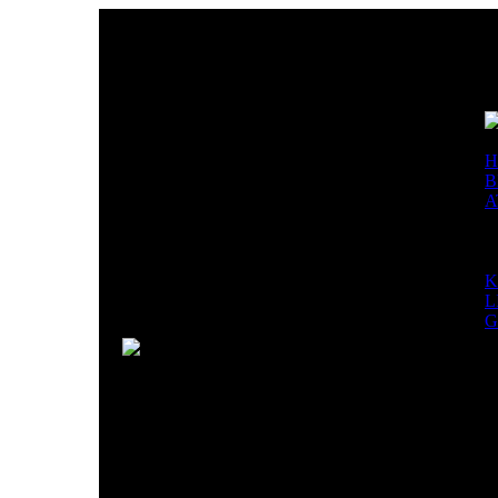
H
B
A
M
A
N
K
L
G
EXPO ARTISTES RESIDANTS ESPACE H2O à O
Die Vernissage, an welcher 10 Künstler teilnehmen,
um 19:30 Uhr statt.
Die Ausstellung dauert vom 15.9.bis 1.10.2017 und 